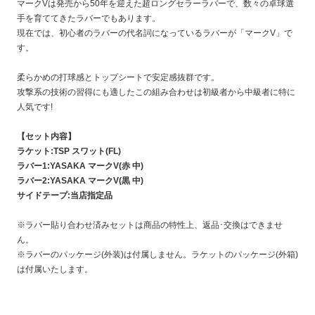
マークVは発売から50年を迎えた超ロングセラーラバーで、数々の卓球選
手を育ててきたラバーでもあります。
現在では、初心者のラバーの代名詞になっているラバーが「マークV」で
す。
柔らかめの打球感とトップシートで安定感抜群です。
攻撃系の技術の習得にも適したこの組み合わせは初級者から中級者に特に
人気です!
【セット内容】
ラケット:TSP スワット(FL)
ラバー1:YASAKA マークV(赤 中)
ラバー2:YASAKA マークV(黒 中)
サイドテープ:当店指定品
※ラバー貼り合わせ済みセットは商品の特性上、返品･交換はできませ
ん。
※ラバーのパッケージ(外装)は付属しません。ラケットのパッケージ(外箱)
は付属いたします。