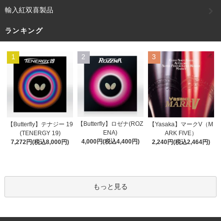
輸入紅双喜製品
ランキング
1
2
3
【Butterfly】ロゼナ(ROZ
【Butterfly】テナジー 19
【Yasaka】マークV（M
ENA)
(TENERGY 19)
ARK FIVE）
4,000円(税込4,400円)
7,272円(税込8,000円)
2,240円(税込2,464円)
もっと見る