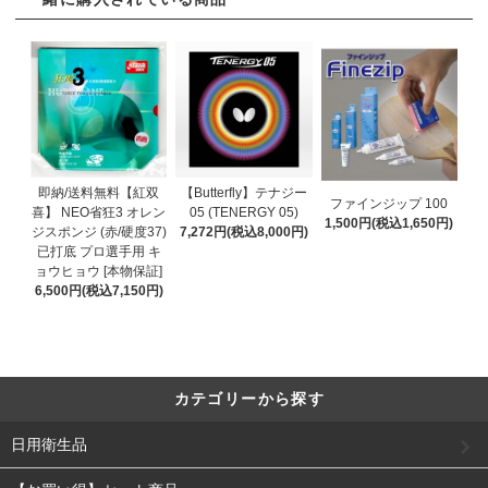
即納/送料無料【紅双
【Butterfly】テナジー
ファインジップ 100
喜】 NEO省狂3 オレン
05 (TENERGY 05)
1,500円(税込1,650円)
ジスポンジ (赤/硬度37)
7,272円(税込8,000円)
已打底 プロ選手用 キ
ョウヒョウ [本物保証]
6,500円(税込7,150円)
カテゴリーから探す
日用衛生品