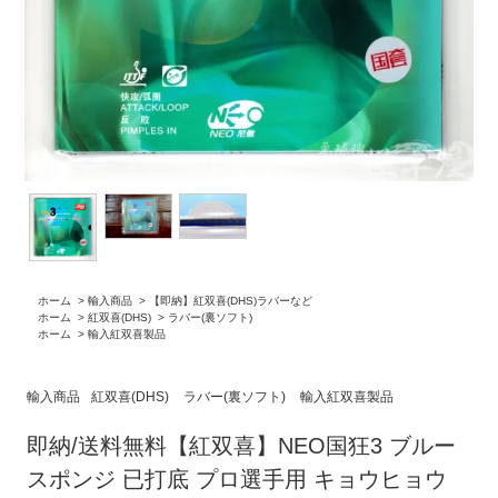
ホーム
>
輸入商品
>
【即納】紅双喜(DHS)ラバーなど
ホーム
>
紅双喜(DHS)
>
ラバー(裏ソフト)
ホーム
>
輸入紅双喜製品
輸入商品
紅双喜(DHS)
ラバー(裏ソフト)
輸入紅双喜製品
即納/送料無料【紅双喜】NEO国狂3 ブルー
スポンジ 已打底 プロ選手用 キョウヒョウ