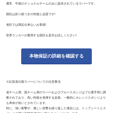
通常、中国のナショナルチームのみに提供されているラバーです。
国狂は折り紙つきの性能と品質です!
省狂では満足出来ないお客様!
世界ランカーが愛用する国狂を是非お試しください!
本物保証の詳細を確認する
※紅双喜社製ラバーについての注意事項
省チーム用、国チーム用のラバーおよびブルースポンジはプロ選手用に調
整されており、高い性能を発揮する反面、一般的にオレンジスポンジより
も寿命が短いとされています。
特に、強い衝撃や、激しい攻撃を繰り返した場合には、トップシートとス