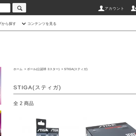
アカウント
プから探す
コンテンツを見る
ホーム
>
ボール(公認球･3スター)
>
STIGA(スティガ)
STIGA(スティガ)
全
2
商品