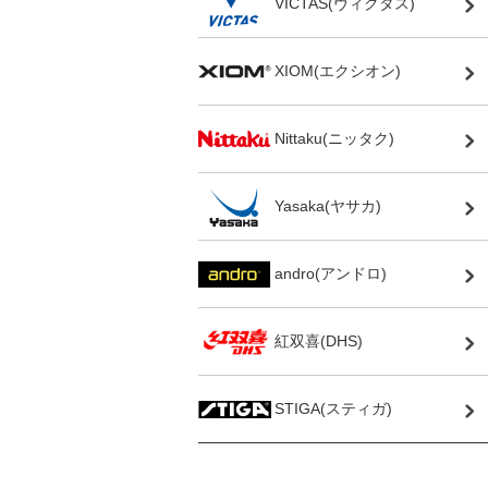
VICTAS(ヴィクタス)
XIOM(エクシオン)
Nittaku(ニッタク)
Yasaka(ヤサカ)
andro(アンドロ)
紅双喜(DHS)
STIGA(スティガ)