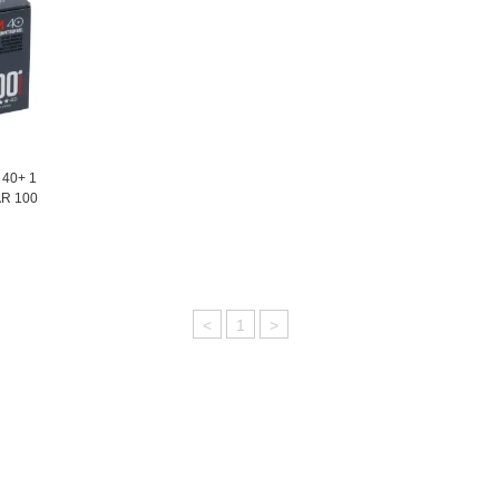
0+ 1
R 100
<
1
>