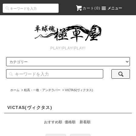
カート(
0
)
メニュー
PLAY!PLAY!PLAY!
ホーム
>
粒高・一枚・アンチラバー
>
VICTAS(ヴィクタス)
VICTAS(ヴィクタス)
おすすめ順
価格順
新着順