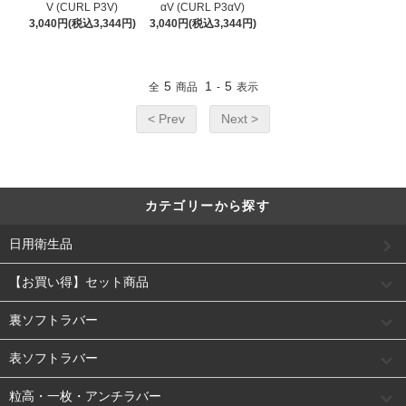
V (CURL P3V)
αV (CURL P3αV)
3,040円(税込3,344円)
3,040円(税込3,344円)
5
1
5
全
商品
-
表示
< Prev
Next >
カテゴリーから探す
日用衛生品
【お買い得】セット商品
裏ソフトラバー
表ソフトラバー
粒高・一枚・アンチラバー