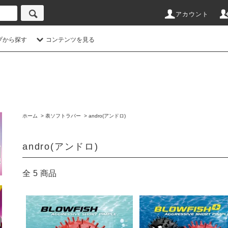
アカウント
プから探す
コンテンツを見る
ホーム
>
表ソフトラバー
>
andro(アンドロ)
andro(アンドロ)
全
5
商品