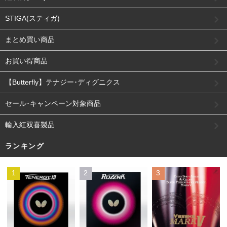
STIGA(スティガ)
まとめ買い商品
お買い得商品
【Butterfly】テナジー･ディグニクス
セール･キャンペーン対象商品
輸入紅双喜製品
ランキング
1
2
3