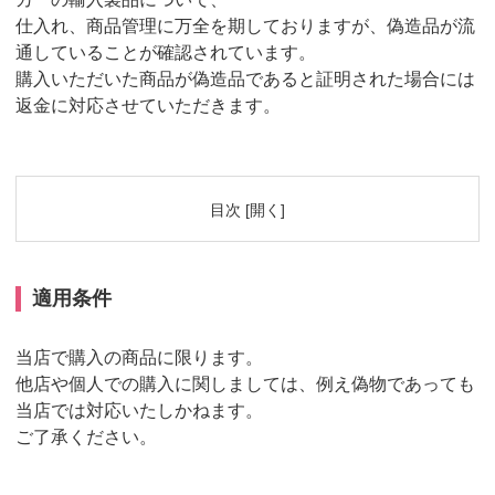
仕入れ、商品管理に万全を期しておりますが、偽造品が流
通していることが確認されています。
購入いただいた商品が偽造品であると証明された場合には
返金に対応させていただきます。
目次
[
開く
]
1.1
適用条件
1.2
本物の定義(上海紅双喜製品)
適用条件
1.3
偽造品の定義
1.4
ラバーは未使用の状態に限ります。
当店で購入の商品に限ります。
1.5
返送について
他店や個人での購入に関しましては、例え偽物であっても
2.1
紅双喜社製ラバーについての注意事項
当店では対応いたしかねます。
ご了承ください。