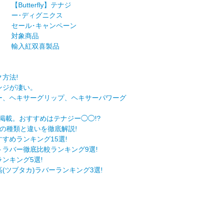
【Butterfly】テナジ
ー･ディグニクス
セール･キャンペーン
対象商品
輸入紅双喜製品
方法!
ンジが凄い。
ー、ヘキサーグリップ、ヘキサーパワーグ
掲載。おすすめはテナジー◯◯!?
の種類と違いを徹底解説!
すめランキング15選!
ラバー徹底比較ランキング9選!
ンキング5選!
(ツブタカ)ラバーランキング3選!