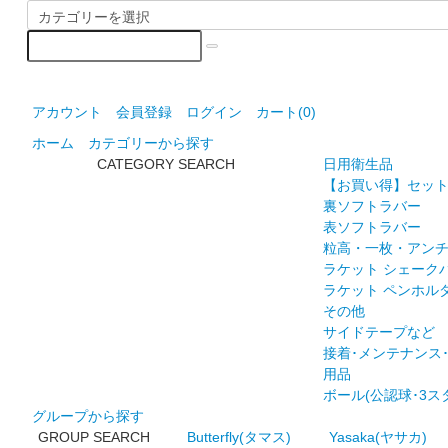
アカウント
会員登録
ログイン
カート(
0
)
ホーム
カテゴリーから探す
CATEGORY SEARCH
日用衛生品
【お買い得】セッ
裏ソフトラバー
表ソフトラバー
粒高・一枚・アン
ラケット シェーク
ラケット ペンホル
その他
サイドテープなど
接着･メンテナンス
用品
ボール(公認球･3ス
グループから探す
GROUP SEARCH
Butterfly(タマス)
Yasaka(ヤサカ)