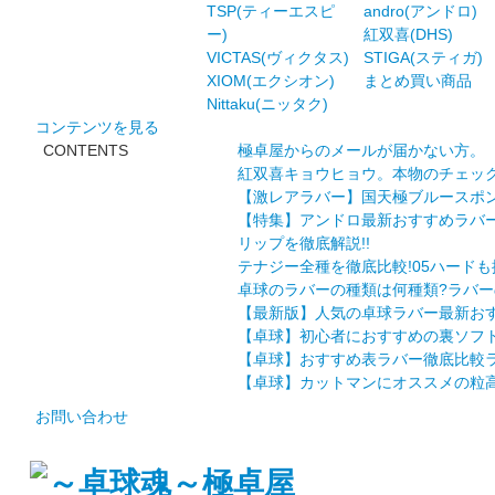
TSP(ティーエスピ
andro(アンドロ)
ー)
紅双喜(DHS)
VICTAS(ヴィクタス)
STIGA(スティガ)
XIOM(エクシオン)
まとめ買い商品
Nittaku(ニッタク)
コンテンツを見る
CONTENTS
極卓屋からのメールが届かない方。
紅双喜キョウヒョウ。本物のチェック
【激レアラバー】国天極ブルースポ
【特集】アンドロ最新おすすめラバ
リップを徹底解説!!
テナジー全種を徹底比較!05ハードも
卓球のラバーの種類は何種類?ラバー
【最新版】人気の卓球ラバー最新おす
【卓球】初心者におすすめの裏ソフト
【卓球】おすすめ表ラバー徹底比較ラ
【卓球】カットマンにオススメの粒高
お問い合わせ