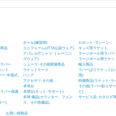
ボール(練習球)
ロボット･マシーン
ト商品
ユニフォーム(JTTA公認ウェア)
キッズ用ラケット
アパレル(Tシャツ･トレーニン
ラージボール用ラバー
グウェア)
ラージボール用ラケッ
チラバー
シューズ･その他関連商品
輸入商品
ハンド
ラケットケース
ラバーばりラケット(
ダー･中国式･
バッグ
用)
アクセサリ その他
特価商品(ラケット･ラ
卓球台
その他(ラバー貼りサ
･ラバー保護
卓球台(ネット･サポート)
ど)
卓球 備品(カウンター、フェン
サービス品･カタログ
ター)
ス、その他備品)
お買い得商品