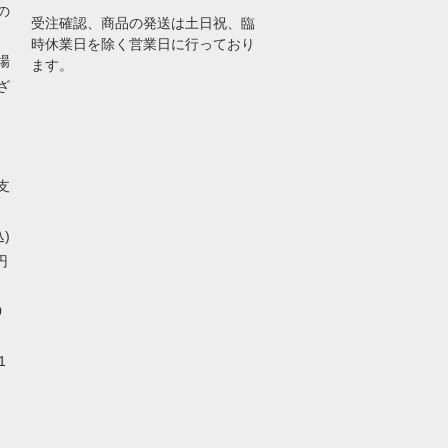
の
受注確認、商品の発送は土日祝、臨
時休業日を除く営業日に行っており
場
ます。
ざ
支
込)
円
0
1