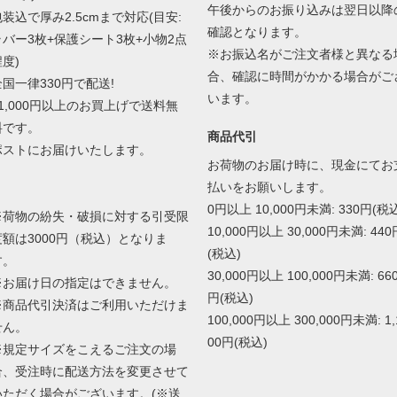
午後からのお振り込みは翌日以降
包装込で厚み2.5cmまで対応(目安:
確認となります。
ラバー3枚+保護シート3枚+小物2点
※お振込名がご注文者様と異なる
度)
合、確認に時間がかかる場合がご
全国一律330円で配送!
います。
11,000円以上のお買上げで送料無
料です。
商品代引
ポストにお届けいたします。
お荷物のお届け時に、現金にてお
払いをお願いします。
0円以上 10,000円未満: 330円(税
※荷物の紛失・破損に対する引受限
10,000円以上 30,000円未満: 440
度額は3000円（税込）となりま
(税込)
す。
30,000円以上 100,000円未満: 66
※お届け日の指定はできません。
円(税込)
※商品代引決済はご利用いただけま
100,000円以上 300,000円未満: 1,
せん。
00円(税込)
※規定サイズをこえるご注文の場
合、受注時に配送方法を変更させて
いただく場合がございます。(※送