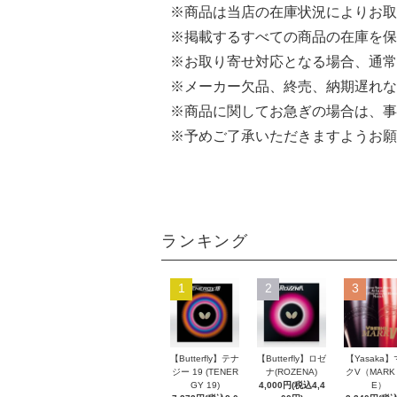
※商品は当店の在庫状況によりお取
※掲載するすべての商品の在庫を保
※お取り寄せ対応となる場合、通常
※メーカー欠品、終売、納期遅れな
※商品に関してお急ぎの場合は、事
※予めご了承いただきますようお願
ランキング
1
2
3
【Butterfly】テナ
【Butterfly】ロゼ
【Yasaka
ジー 19 (TENER
ナ(ROZENA)
クV（MARK 
GY 19)
4,000円(税込4,4
E）