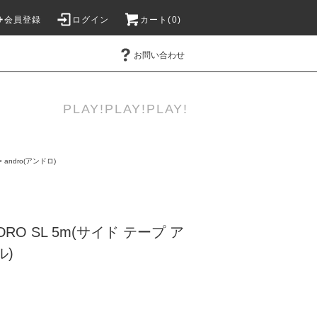
会員登録
ログイン
カート(
0
)
お問い合わせ
PLAY!PLAY!PLAY!
>
andro(アンドロ)
NDRO SL 5m(サイド テープ ア
ル)