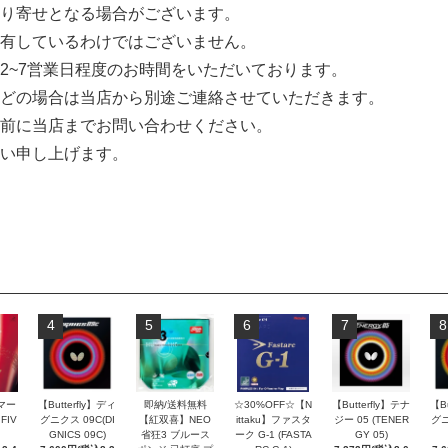
り寄せとなる場合がございます。
有しているわけではございません。
2~7営業日程度のお時間をいただいております。
どの場合は当店から別途ご連絡させていただきます。
前に当店までお問い合わせください。
い申し上げます。
4
5
6
7
8
】マー
【Butterfly】ディ
即納/送料無料
☆30%OFF☆【N
【Butterfly】テナ
【Bu
FIV
グニクス 09C(DI
【紅双喜】NEO
ittaku】ファスタ
ジー 05 (TENER
グニ
GNICS 09C)
省狂3 ブルース
ーク G-1 (FASTA
GY 05)