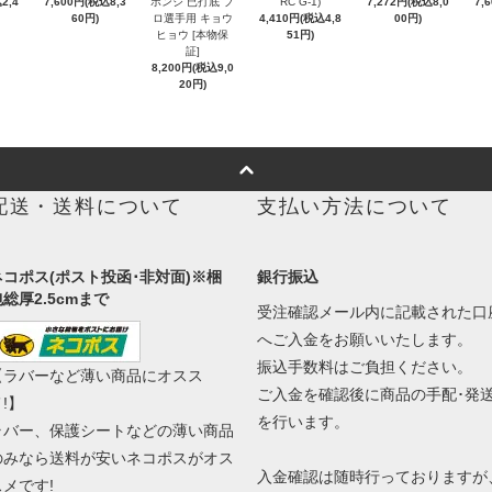
2,4
7,600円(税込8,3
ポンジ 已打底 プ
RC G-1)
7,272円(税込8,0
7,
60円)
ロ選手用 キョウ
4,410円(税込4,8
00円)
ヒョウ [本物保
51円)
証]
8,200円(税込9,0
20円)
配送・送料について
支払い方法について
ネコポス(ポスト投函･非対面)※梱
銀行振込
総厚2.5cmまで
受注確認メール内に記載された口
へご入金をお願いいたします。
振込手数料はご負担ください。
【ラバーなど薄い商品にオスス
ご入金を確認後に商品の手配･発
!】
を行います。
ラバー、保護シートなどの薄い商品
のみなら送料が安いネコポスがオス
入金確認は随時行っておりますが
スメです!