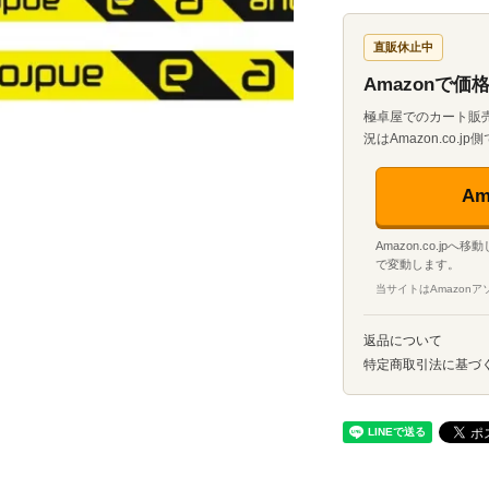
直販休止中
Amazonで
極卓屋でのカート販
況はAmazon.co.
A
Amazon.co.jp
で変動します。
当サイトはAmazon
返品について
特定商取引法に基づ