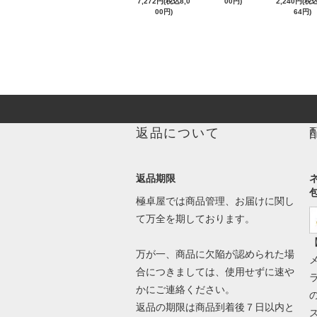
7,272円(税込8,0
00円)
2,240円(税込
00円)
64円)
返品について
返品期限
包
極卓屋では商品管理、お届けに関し
て万全を期しております。
万が一、商品に欠陥が認められた場
メ
合につきましては、使用せずに速や
かにご連絡ください。
返品の期限は商品到着後７日以内と