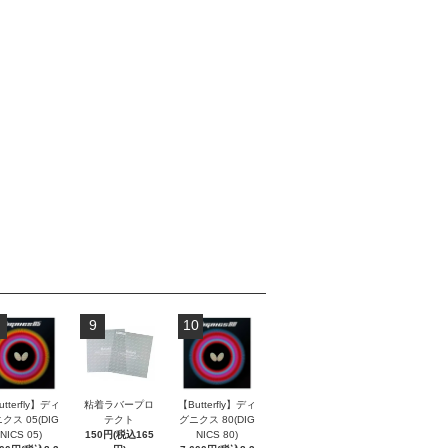
9
10
tterfly】ディ
粘着ラバープロ
【Butterfly】ディ
クス 05(DIG
テクト
グニクス 80(DIG
NICS 05)
150円(税込165
NICS 80)